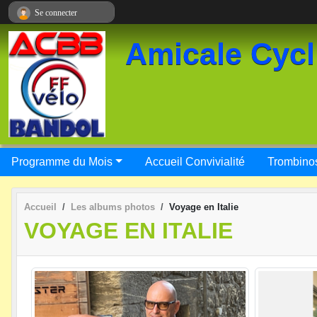
Panneau de gestion des cookies
Se connecter
Amicale Cycl
Programme du Mois
Accueil Convivialité
Trombino
Accueil
Les albums photos
Voyage en Italie
VOYAGE EN ITALIE