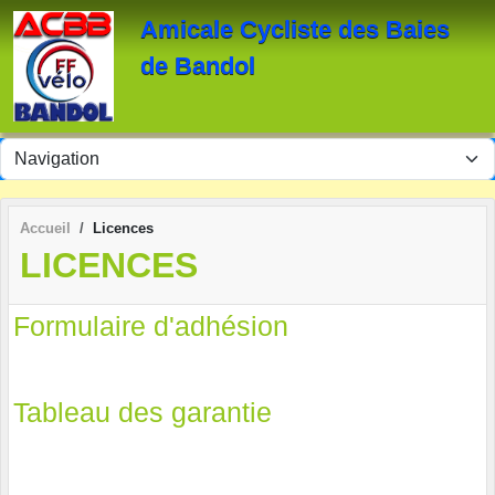
Panneau de gestion des cookies
Amicale Cycliste des Baies
de Bandol
Accueil
Licences
LICENCES
Formulaire d'adhésion
Tableau des garantie