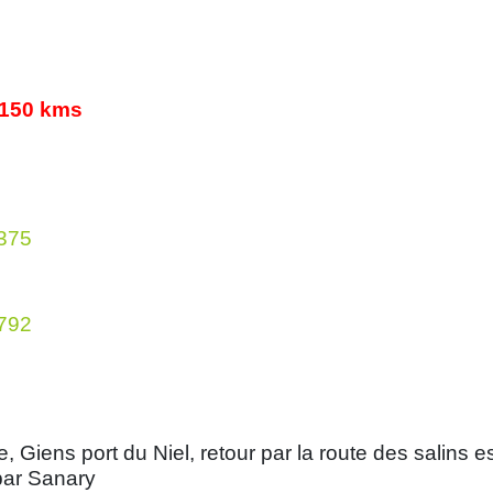
 150 kms
7375
5792
e, Giens port du Niel, retour par la route des salins
 par Sanary