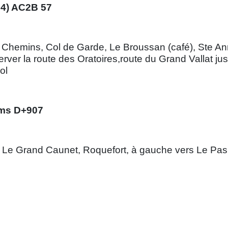
94) AC2B 57
 Chemins, Col de Garde, Le Broussan (café), Ste Ann
rver la route des Oratoires,route du Grand Vallat j
ol
0kms D+907
, Le Grand Caunet, Roquefort, à gauche vers Le Pas d’O