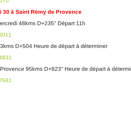
1070
di 30 à Saint Rémy de Provence
 Mercredi 48kms D+235" Départ 11h
88011
03kms D+504 Heure de départ à déterminer
44831
e Provence 95kms D+823" Heure de départ à détermi
77581