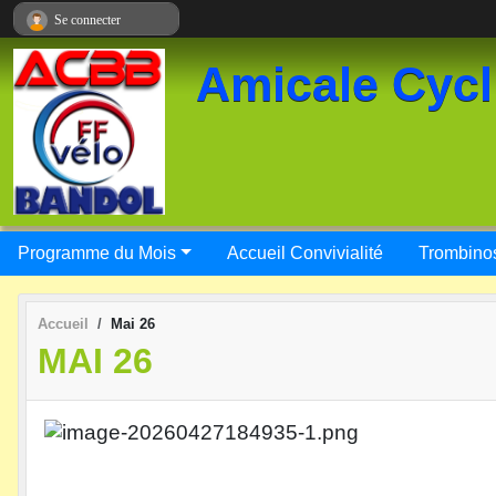
Panneau de gestion des cookies
Se connecter
Amicale Cycl
Programme du Mois
Accueil Convivialité
Trombino
Accueil
Mai 26
MAI 26