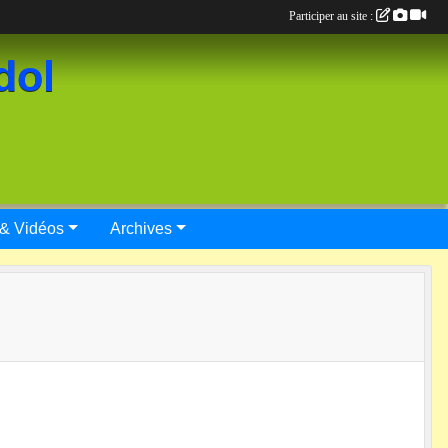
Participer au site :
dol
 & Vidéos
Archives