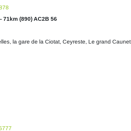
5878
t - 71km (890) AC2B 56
s, la gare de la Ciotat, Ceyreste, Le grand Caunet, de
86777