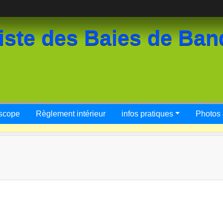
iste des Baies de Ban
scope
Règlement intérieur
infos pratiques
Photos